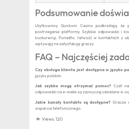
Podsumowanie doświa
Użytkownicy Quickwin Casino podkreślają, że 
postrzeganie platformy. Szybkie odpowiedzi i k
konkurencji. Ponadto, łatwość w kontaktach z 
Selamat Hari Pahlawan
wpływają na satysfakcję graczy.
FAQ – Najczęściej zad
Czy obsługa klienta jest dostępna w języku p
języku polskim.
Jak szybko mogę otrzymać pomoc?
Czat na 
odpowiedzi na e-maile są zazwyczaj udzielane w cią
Medali Emas
Jakie kanały kontaktu są dostępne?
Gracze m
wsparcia telefonicznego.
Views:
120