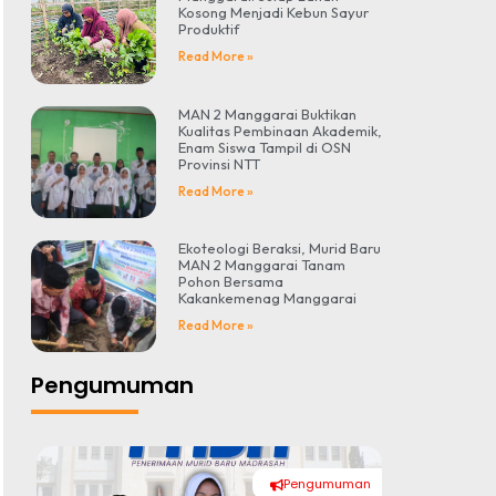
Kosong Menjadi Kebun Sayur
Produktif
Read More »
MAN 2 Manggarai Buktikan
Kualitas Pembinaan Akademik,
Enam Siswa Tampil di OSN
Provinsi NTT
Read More »
Ekoteologi Beraksi, Murid Baru
MAN 2 Manggarai Tanam
Pohon Bersama
Kakankemenag Manggarai
Read More »
Pengumuman
Pengumuman