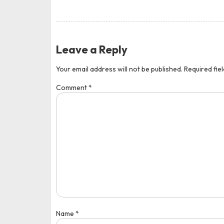
Leave a Reply
Your email address will not be published.
Required fie
Comment
*
Name
*