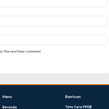
 Eko...
Medali Perak Mapel Aki...
pusatprestasi.id
Tingkat : Nasional
Tahun : November 2025
or the next time I comment.
Menu
Bantuan
Tata Cara PPDB
Beranda