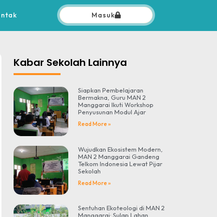
ontak
Masuk
Kabar Sekolah Lainnya
Siapkan Pembelajaran
Bermakna, Guru MAN 2
Manggarai Ikuti Workshop
Penyusunan Modul Ajar
Read More »
Wujudkan Ekosistem Modern,
MAN 2 Manggarai Gandeng
Telkom Indonesia Lewat Pijar
Sekolah
Read More »
Sentuhan Ekoteologi di MAN 2
Manggarai: Sulap Lahan