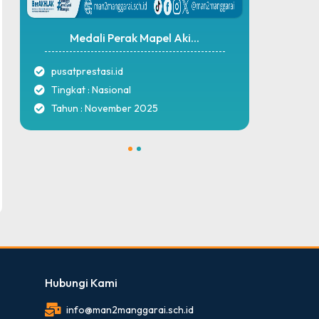
Medali Emas Bidang Eko...
pusatprestasi.id
pusa
Tingkat : Nasional
Ting
Tahun : Oktober 2025
Tahu
1
2
Hubungi Kami
info@man2manggarai.sch.id