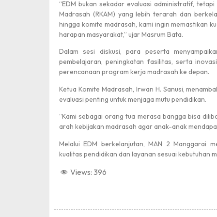
“EDM bukan sekadar evaluasi administratif, teta
Madrasah (RKAM) yang lebih terarah dan berkela
hingga komite madrasah, kami ingin memastikan ku
harapan masyarakat,” ujar Masrum Bata.
Dalam sesi diskusi, para peserta menyampaik
pembelajaran, peningkatan fasilitas, serta inovasi
Selamat Hari Pahlawan
perencanaan program kerja madrasah ke depan.
Ketua Komite Madrasah, Irwan H. Sanusi, menamba
evaluasi penting untuk menjaga mutu pendidikan.
“Kami sebagai orang tua merasa bangga bisa dilib
arah kebijakan madrasah agar anak-anak mendapatk
Melalui EDM berkelanjutan, MAN 2 Manggarai m
kualitas pendidikan dan layanan sesuai kebutuhan 
Medali Emas
Views:
396