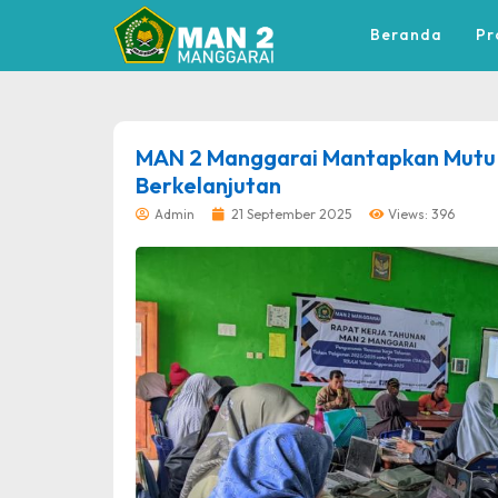
Beranda
Pr
dibuat oleh rrdigital.id
MAN 2 Manggarai Mantapkan Mutu P
Berkelanjutan
Admin
21 September 2025
Views: 396