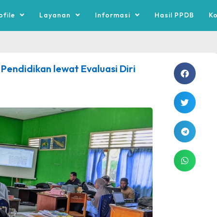
ofile
Layanan
Informasi
Hasil PPDB
K
endidikan lewat Evaluasi Diri