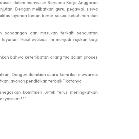
pi dasar dalam menyusun Rencana Kerja Anggaran
njutan. Dengan melibatkan guru, pegawai, siswa
alitas layanan benar-benar sesuai kebutuhan dan
#
#
an pandangan dan masukan terkait penguatan
 layanan. Hasil evaluasi ini menjadi rujukan bagi
 Nasional
TELAH DIBUKA PENDAFTARAN MURID B...
hkan bahwa keterlibatan orang tua dalam proses
atkan. Dengan demikian suara kami ikut mewarnai
an layanan pendidikan terbaik,” katanya.
enegaskan komitmen untuk terus meningkatkan
masyarakat.***
Medali Perak