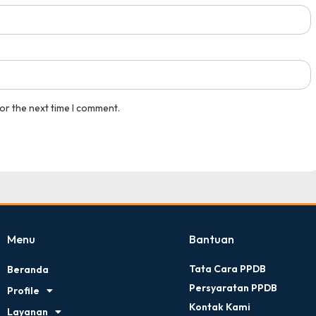
 Eko...
Medali Perak Mapel Aki...
pusatprestasi.id
Tingkat : Nasional
Tahun : November 2025
or the next time I comment.
Menu
Bantuan
Tata Cara PPDB
Beranda
Persyaratan PPDB
Profile
Kontak Kami
Layanan