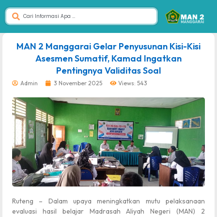
dibuat oleh rrdigital.id
MAN 2 Manggarai Gelar Penyusunan Kisi-Kisi
Asesmen Sumatif, Kamad Ingatkan
Pentingnya Validitas Soal
Admin
3 November 2025
Views: 543
Ruteng – Dalam upaya meningkatkan mutu pelaksanaan
evaluasi hasil belajar Madrasah Aliyah Negeri (MAN) 2