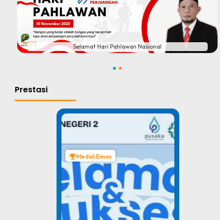
#
Selamat Hari Pahlawan Nasional
1
2
Prestasi
Medali Emas