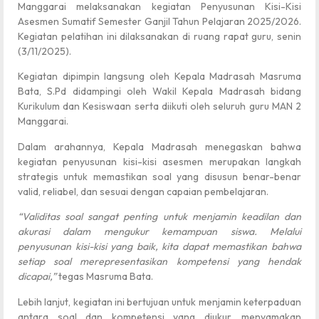
Manggarai melaksanakan kegiatan Penyusunan Kisi-Kisi
Asesmen Sumatif Semester Ganjil Tahun Pelajaran 2025/2026.
Kegiatan pelatihan ini dilaksanakan di ruang rapat guru, senin
(3/11/2025).
Kegiatan dipimpin langsung oleh Kepala Madrasah Masruma
Bata, S.Pd didampingi oleh Wakil Kepala Madrasah bidang
Kurikulum dan Kesiswaan serta diikuti oleh seluruh guru MAN 2
Manggarai.
Dalam arahannya, Kepala Madrasah menegaskan bahwa
kegiatan penyusunan kisi-kisi asesmen merupakan langkah
strategis untuk memastikan soal yang disusun benar-benar
valid, reliabel, dan sesuai dengan capaian pembelajaran.
“Validitas soal sangat penting untuk menjamin keadilan dan
akurasi dalam mengukur kemampuan siswa. Melalui
penyusunan kisi-kisi yang baik, kita dapat memastikan bahwa
setiap soal merepresentasikan kompetensi yang hendak
dicapai,”
tegas Masruma Bata.
Lebih lanjut, kegiatan ini bertujuan untuk menjamin keterpaduan
antara soal dan kompetensi yang diukur, menyamakan