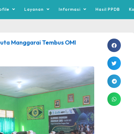
ofile
Layanan
Informasi
Hasil PPDB
K
Duta Manggarai Tembus OMI