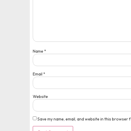
Medali Emas Bidang
pusatprestasi.id
Name
*
Tingkat : Nasional
Tahun : Oktober 2025
Email
*
Website
Save my name, email, and website in this browser f