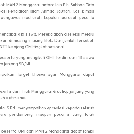
lok MAN 2 Manggarai, antara lain Plh. Subbag Tata
asi Pendidikan Islam Ahmad Jauhari, Kasi Bimais
#
#
ara pengawas madrasah, kepala madrasah peserta
 mencapai 616 siswa. Mereka akan diseleksi melalui
an di masing-masing tilok. Dari jumlah tersebut,
 Nasional
TELAH DIBUKA PENDAFTARAN MURID B...
i NTT ke ajang OMI tingkat nasional.
peserta yang mengikuti OMI, terdiri dari 18 siswa
a jenjang SD/MI.
mpaikan target khusus agar Manggarai dapat
eserta dari Tilok Manggarai di setiap jenjang yang
nuh optimisme.
Medali Perak
ta, S.Pd., menyampaikan apresiasi kepada seluruh
, guru pendamping, maupun peserta yang telah
 peserta OMI dari MAN 2 Manggarai dapat tampil