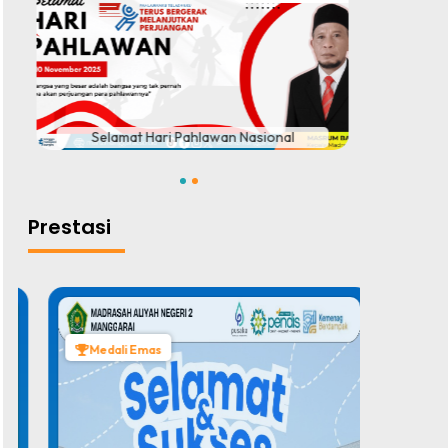
#
Selamat Hari Pahlawan Nasional
TELAH 
1
2
Prestasi
Medali Emas
Medal