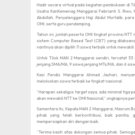
Hadir secara virtual pada kegiatan pembukaan di Ti
Usaha KanKemenag Manggarai Febrianti S. Riwu, K
Abdullah, Penyelenggara Haji Abdul Murtalib, p
OMI, serta guru pendamping.
Tahun ini, jumlah peserta OMI tingkat provinsi NTT
sistem Computer Based Test (CBT) yang dilaksanak
Selamat Hari Pahlawan
nantinya akan dipilih 11 siswa terbaik untuk mewakil
Untuk Tilok MAN 2 Manggarai sendiri, tercatat 33 
jenjang SMA/MA, 9 siswa jenjang MTs/MA, dan 6 sisw
Kasi Pendis Manggarai Ahmad Jauhari, menya
meloloskan siswa terbaik ke tingkat nasional.
“Harapan sekaligus target saya, ada minimal tiga p
akan mewakili NTT ke OMI Nasional,” ungkapnya pe
Medali Emas
Sementara itu, Kepala MAN 2 Manggarai, Masrum Ba
pihak yang telah berkontribusi, baik panitia
mempersiapkan diri dengan baik.
“Terima kasih atas dukungan semua pihak. Semoga