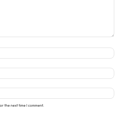
 Eko...
Medali Perak Mapel Aki...
pusatprestasi.id
Tingkat : Nasional
Tahun : November 2025
or the next time I comment.