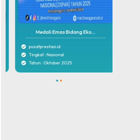
Medali Emas Bidang Eko...
M
pusatprestasi.id
pusat
Tingkat : Nasional
Tingk
Tahun : Oktober 2025
Tahu
1
2