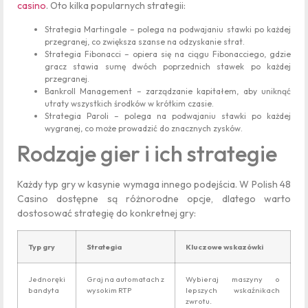
casino
. Oto kilka popularnych strategii:
Strategia Martingale – polega na podwajaniu stawki po każdej
przegranej, co zwiększa szanse na odzyskanie strat.
Strategia Fibonacci – opiera się na ciągu Fibonacciego, gdzie
gracz stawia sumę dwóch poprzednich stawek po każdej
przegranej.
Bankroll Management – zarządzanie kapitałem, aby uniknąć
utraty wszystkich środków w krótkim czasie.
Strategia Paroli – polega na podwajaniu stawki po każdej
wygranej, co może prowadzić do znacznych zysków.
Rodzaje gier i ich strategie
Każdy typ gry w kasynie wymaga innego podejścia. W Polish 48
Casino dostępne są różnorodne opcje, dlatego warto
dostosować strategię do konkretnej gry:
Typ gry
Strategia
Kluczowe wskazówki
Jednoręki
Graj na automatach z
Wybieraj maszyny o
bandyta
wysokim RTP
lepszych wskaźnikach
zwrotu.