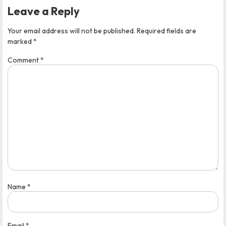
Leave a Reply
Your email address will not be published.
Required fields are
marked
*
Comment
*
Name
*
Email
*