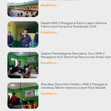
Read More »
Kepala MAN 2 Manggarai Resmi Lepas Qalesya
Fakhira Ikuti Karantina Paskibraka 2026
Read More »
Siapkan Pembelajaran Bermakna, Guru MAN 2
Manggarai Ikuti Workshop Penyusunan Modul Ajar
Read More »
Wujudkan Ekosistem Modern, MAN 2 Manggarai
Gandeng Telkom Indonesia Lewat Pijar Sekolah
Read More »