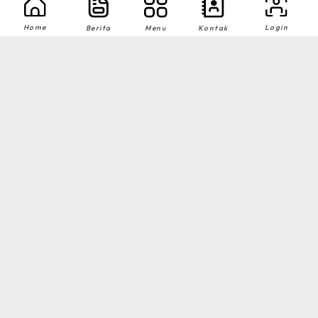
Home
Login
Berita
Menu
Kontak
Medali Emas Bidang Eko...
pusatprestasi.id
Tingkat : Nasional
Tahun : Oktober 2025
1
2
Download App Web Sekolah
Nikmati Cara Mudah dan Menyenangkan Membaca Informasi atau Layanan
MAN 2 Mangarai Hanya Dalam Genggaman