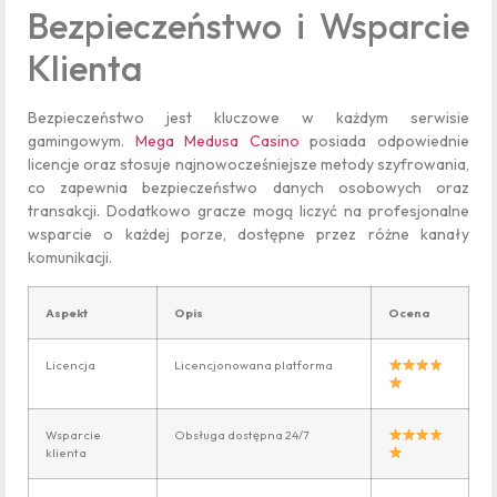
Bezpieczeństwo i Wsparcie
Klienta
Bezpieczeństwo jest kluczowe w każdym serwisie
gamingowym.
Mega Medusa Casino
posiada odpowiednie
licencje oraz stosuje najnowocześniejsze metody szyfrowania,
co zapewnia bezpieczeństwo danych osobowych oraz
transakcji. Dodatkowo gracze mogą liczyć na profesjonalne
wsparcie o każdej porze, dostępne przez różne kanały
komunikacji.
Aspekt
Opis
Ocena
Licencja
Licencjonowana platforma
Wsparcie
Obsługa dostępna 24/7
klienta