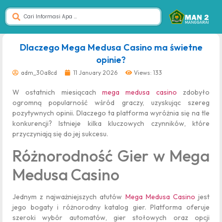
dibuat oleh rrdigital.id
Dlaczego Mega Medusa Casino ma świetne
opinie?
adm_30a8cd
11 January 2026
Views: 133
W ostatnich miesiącach
mega medusa casino
zdobyło
ogromną popularność wśród graczy, uzyskując szereg
pozytywnych opinii. Dlaczego ta platforma wyróżnia się na tle
konkurencji? Istnieje kilka kluczowych czynników, które
przyczyniają się do jej sukcesu.
Różnorodność Gier w Mega
Medusa Casino
Jednym z najważniejszych atutów
Mega Medusa Casino
jest
jego bogaty i różnorodny katalog gier. Platforma oferuje
szeroki wybór automatów, gier stołowych oraz opcji