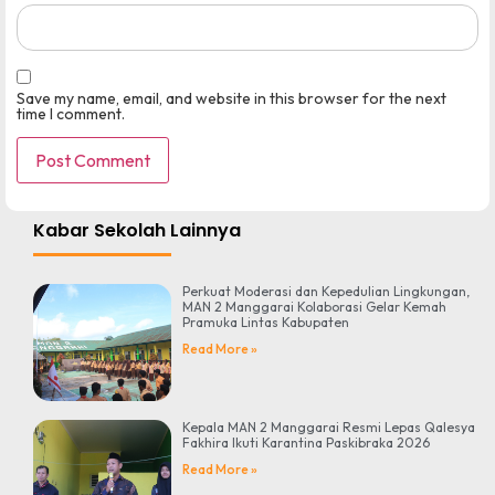
Save my name, email, and website in this browser for the next
time I comment.
Kabar Sekolah Lainnya
Perkuat Moderasi dan Kepedulian Lingkungan,
MAN 2 Manggarai Kolaborasi Gelar Kemah
Pramuka Lintas Kabupaten
Read More »
Kepala MAN 2 Manggarai Resmi Lepas Qalesya
Fakhira Ikuti Karantina Paskibraka 2026
Read More »