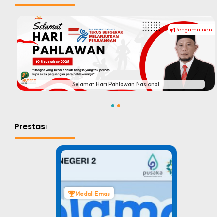
Pengumuman
#
Selamat Hari Pahlawan Nasional
1
2
Prestasi
Medali Emas