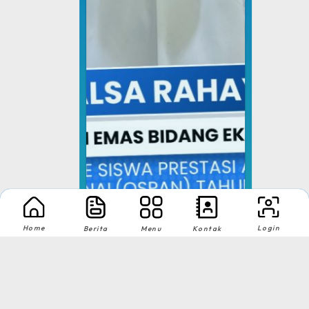
Home
Login
Berita
Menu
Kontak
Medali Emas Bidang Eko...
pusatprestasi.id