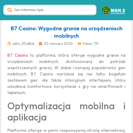
dibuat oleh rrdigital.id
B7 Casino: Wygodne granie na urządzeniach
mobilnych
adm_30a8cd
20 January 2026
Views: 115
B7 Casino
to platforma, która oferuje wygodne granie na
urządzeniach mobilnych, dostosowaną do potrzeb
współczesnych graczy. W dobie rosnącej popularności gier
mobilnych, B7 Casino wyróżnia się nie tylko bogatym
zestawem gier, ale także intuicyjnym interfejsem, który
umożliwia komfortowe korzystanie z gry na smartfonach i
tabletach.
Optymalizacja mobilna i
aplikacja
Platforma oferuje w pełni responsywną stronę internetową,