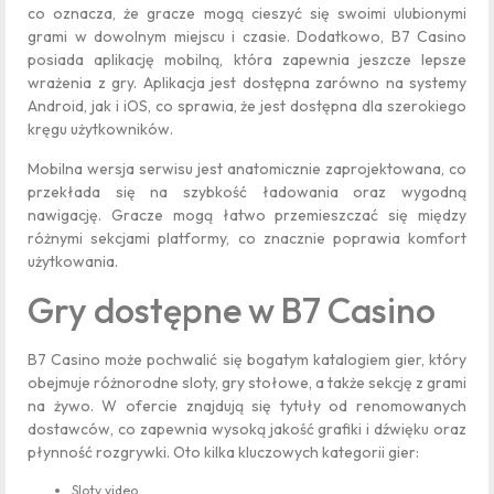
co oznacza, że gracze mogą cieszyć się swoimi ulubionymi
grami w dowolnym miejscu i czasie. Dodatkowo, B7 Casino
posiada aplikację mobilną, która zapewnia jeszcze lepsze
wrażenia z gry. Aplikacja jest dostępna zarówno na systemy
Android, jak i iOS, co sprawia, że jest dostępna dla szerokiego
kręgu użytkowników.
Mobilna wersja serwisu jest anatomicznie zaprojektowana, co
przekłada się na szybkość ładowania oraz wygodną
nawigację. Gracze mogą łatwo przemieszczać się między
różnymi sekcjami platformy, co znacznie poprawia komfort
użytkowania.
Gry dostępne w B7 Casino
B7 Casino może pochwalić się bogatym katalogiem gier, który
obejmuje różnorodne sloty, gry stołowe, a także sekcję z grami
na żywo. W ofercie znajdują się tytuły od renomowanych
dostawców, co zapewnia wysoką jakość grafiki i dźwięku oraz
płynność rozgrywki. Oto kilka kluczowych kategorii gier:
Sloty video