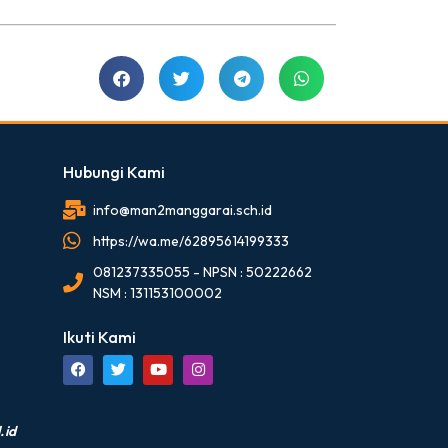
Hubungi Kami
info@man2manggarai.sch.id
https://wa.me/62895614199333
081237335055 - NPSN : 50222662
NSM : 131153100002
Ikuti Kami
.id