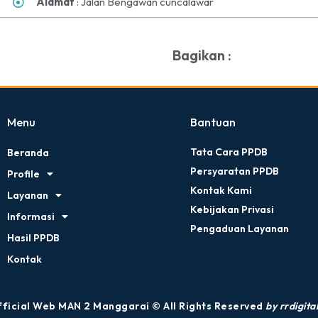
Alamat
: Jalan Bengawan cuncalawar
Bagikan :
Menu
Bantuan
Tata Cara PPDB
Beranda
Persyaratan PPDB
Profile
Kontak Kami
Layanan
Kebijakan Privasi
Informasi
Pengaduan Layanan
Hasil PPDB
Kontak
ficial Web MAN 2 Manggarai © All Rights Reserved
by rrdigital