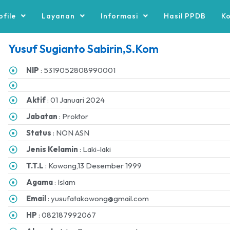
ofile
Layanan
Informasi
Hasil PPDB
K
Yusuf Sugianto Sabirin,S.Kom
NIP
: 5319052808990001
Aktif
: 01 Januari 2024
Jabatan
: Proktor
Status
: NON ASN
Jenis Kelamin
: Laki-laki
T.T.L
: Kowong,13 Desember 1999
Agama
: Islam
Email
: yusufatakowong@gmail.com
HP
: 082187992067